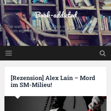
Book-addicted
"Der wahre Zweck eines Buches ist, den Geist hinterrücks
zum eigenen Denken zu verleiten." - Marie von Ebner-
Eschenbach -
[Rezension] Alex Lain – Mord
im SM-Milieu!