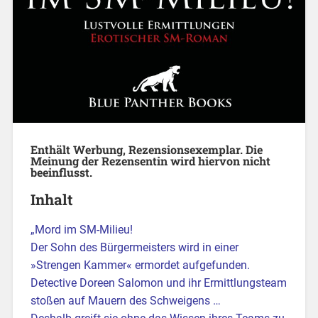
Enthält Werbung, Rezensionsexemplar. Die
Meinung der Rezensentin wird hiervon nicht
beeinflusst.
Inhalt
„Mord im SM-Milieu!
Der Sohn des Bürgermeisters wird in einer
»Strengen Kammer« ermordet aufgefunden.
Detective Doreen Salomon und ihr Ermittlungsteam
stoßen auf Mauern des Schweigens …