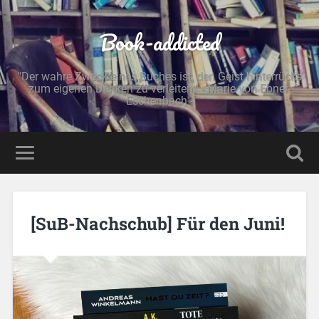
Book-addicted
"Der wahre Zweck eines Buches ist, den Geist hinterrücks
zum eigenen Denken zu verleiten." - Marie von Ebner-
Eschenbach -
[SuB-Nachschub] Für den Juni!