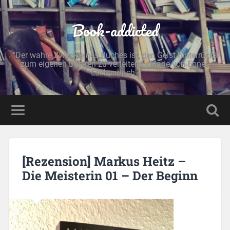
Book-addicted
"Der wahre Zweck eines Buches ist, den Geist hinterrücks
zum eigenen Denken zu verleiten." - Marie von Ebner-
Eschenbach -
[Rezension] Markus Heitz –
Die Meisterin 01 – Der Beginn