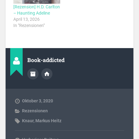
[Rezension] H.D. Carlton
– Haunting Adeline
April 13, 2026
In "Rezensionen"
Book-addicted
Oktober 3, 2020
Rezensionen
Knaur
,
Markus Heitz