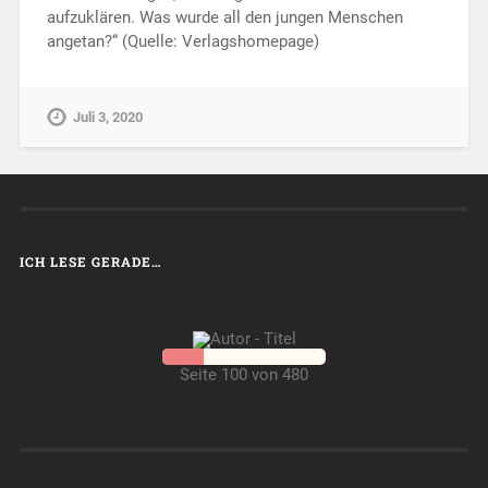
aufzuklären. Was wurde all den jungen Menschen
angetan?“ (Quelle: Verlagshomepage)
Juli 3, 2020
ICH LESE GERADE…
Seite 100 von 480