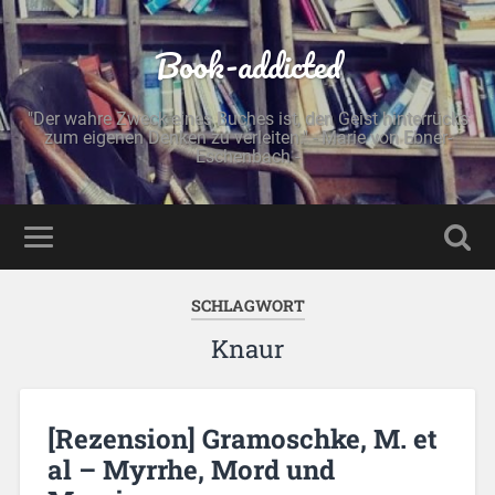
Book-addicted
"Der wahre Zweck eines Buches ist, den Geist hinterrücks
zum eigenen Denken zu verleiten." - Marie von Ebner-
Eschenbach -
SCHLAGWORT
Knaur
[Rezension] Gramoschke, M. et
al – Myrrhe, Mord und