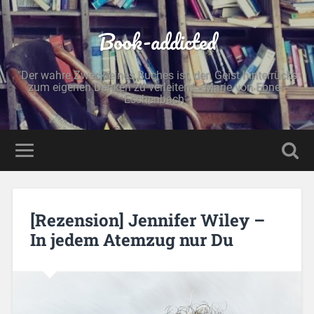
Book-addicted
"Der wahre Zweck eines Buches ist, den Geist hinterrücks
zum eigenen Denken zu verleiten." - Marie von Ebner-
Eschenbach -
[Rezension] Jennifer Wiley –
In jedem Atemzug nur Du