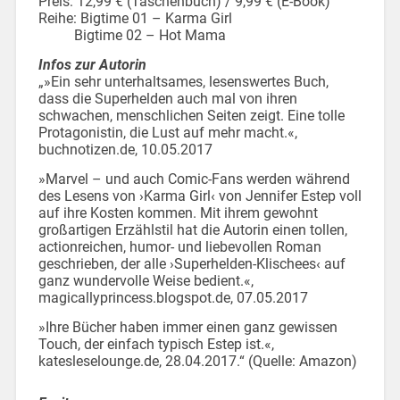
Preis: 12,99 € (Taschenbuch) / 9,99 € (E-Book)
Reihe: Bigtime 01 – Karma Girl
Bigtime 02 – Hot Mama
Infos zur Autorin
„»Ein sehr unterhaltsames, lesenswertes Buch,
dass die Superhelden auch mal von ihren
schwachen, menschlichen Seiten zeigt. Eine tolle
Protagonistin, die Lust auf mehr macht.«,
buchnotizen.de, 10.05.2017
»Marvel – und auch Comic-Fans werden während
des Lesens von ›Karma Girl‹ von Jennifer Estep voll
auf ihre Kosten kommen. Mit ihrem gewohnt
großartigen Erzählstil hat die Autorin einen tollen,
actionreichen, humor- und liebevollen Roman
geschrieben, der alle ›Superhelden-Klischees‹ auf
ganz wundervolle Weise bedient.«,
magicallyprincess.blogspot.de, 07.05.2017
»Ihre Bücher haben immer einen ganz gewissen
Touch, der einfach typisch Estep ist.«,
katesleselounge.de, 28.04.2017.“ (Quelle: Amazon)