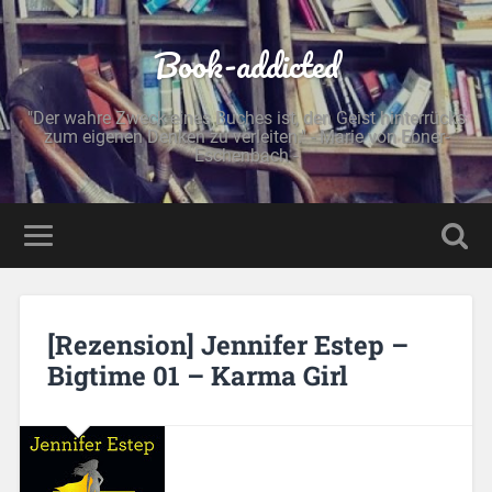
Book-addicted
"Der wahre Zweck eines Buches ist, den Geist hinterrücks
zum eigenen Denken zu verleiten." - Marie von Ebner-
Eschenbach -
[Rezension] Jennifer Estep –
Bigtime 01 – Karma Girl