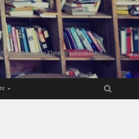
ten." - Marie von Ebner-Eschenbach -
ME