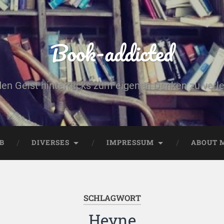
Book-addicted
den Geist hinterrücks zum eigenen Denken zu verlei
B
DIVERSES
IMPRESSUM
ABOUT 
SCHLAGWORT
Heyne