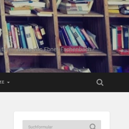
ten." - Marie von Ebner-Eschenbach -
ME