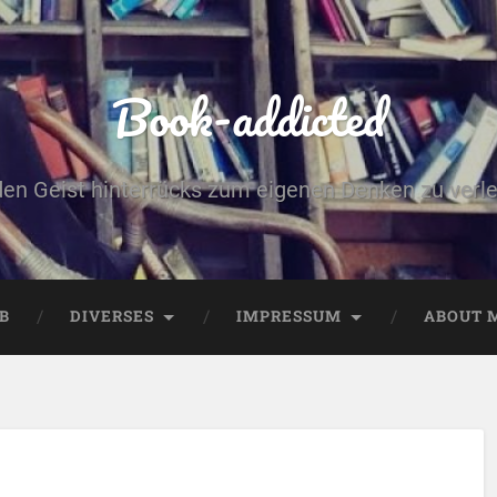
Book-addicted
den Geist hinterrücks zum eigenen Denken zu verlei
B
DIVERSES
IMPRESSUM
ABOUT 