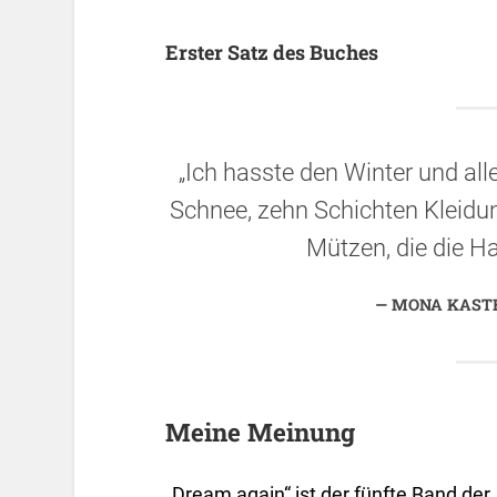
Erster Satz des Buches
„Ich hasste den Winter und all
Schnee, zehn Schichten Kleidu
Mützen, die die Ha
MONA KASTE
Meine Meinung
„Dream again“ ist der fünfte Band der