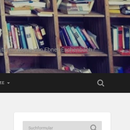
ten." - Marie von Ebner-Eschenbach -
ME