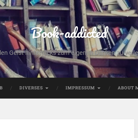
Book-addicted
den Geist hinterrücks zum eigenen Denken zu verlei
B
DIVERSES
IMPRESSUM
ABOUT 