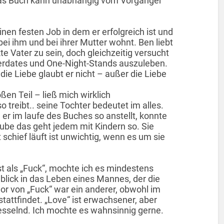
 Das Buch kann unabhängig vom Vorgänger
nen festen Job in dem er erfolgreich ist und
ei ihm und bei ihrer Mutter wohnt. Ben liebt
e Vater zu sein, doch gleichzeitig versucht
derdates und One-Night-Stands auszuleben.
die Liebe glaubt er nicht – außer die Liebe
ßen Teil – ließ mich wirklich
treibt.. seine Tochter bedeutet im alles.
 er im laufe des Buches so anstellt, konnte
aube das geht jedem mit Kindern so. Sie
schief läuft ist unwichtig, wenn es um sie
t als „Fuck“, mochte ich es mindestens
blick in das Leben eines Mannes, der die
nor von „Fuck“ war ein anderer, obwohl im
tattfindet. „Love“ ist erwachsener, aber
fesselnd. Ich mochte es wahnsinnig gerne.