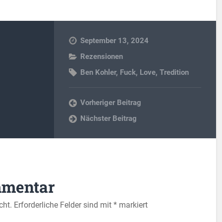
September 13, 2024
Rezensionen
Ben Kohler
,
Fuck
,
Love
,
Tredition
Vorheriger Beitrag
Nächster Beitrag
mmentar
cht.
Erforderliche Felder sind mit
*
markiert