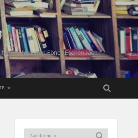
ten." - Marie von Ebner-Eschenbach -
ME