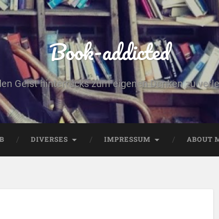
Book-addicted
den Geist hinterrücks zum eigenen Denken zu verlei
B
DIVERSES
IMPRESSUM
ABOUT 