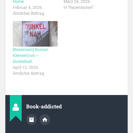
Home
März 26, 2026
Februar 4, 2026
In "Rezensionen"
Ähnlicher Beitrag
[Rezension] Roman
Klementovic –
Dunkelnah
April 13, 2026
Ähnlicher Beitrag
Book-addicted