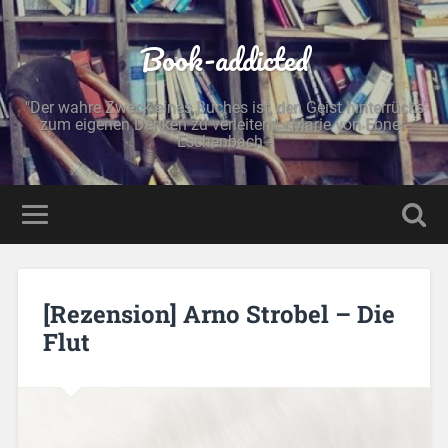
Book-addicted
"Der wahre Zweck eines Buches ist, den Geist hinterrücks
zum eigenen Denken zu verleiten." - Marie von Ebner-
Eschenbach -
[Rezension] Arno Strobel – Die
Flut