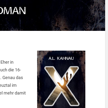
Eher in
uch die 16-
t. Genau das
euztal im
iel mehr damit