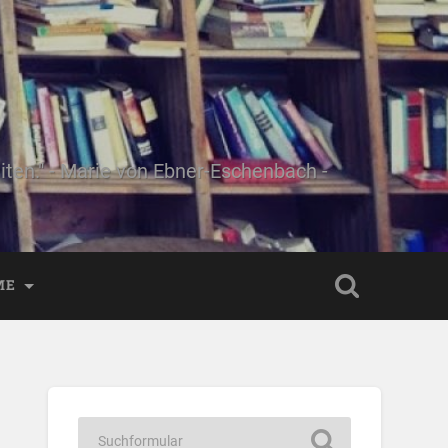
ten." - Marie von Ebner-Eschenbach -
ME