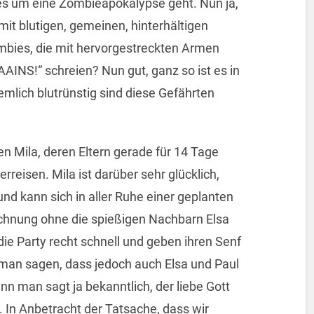
m es um eine Zombieapokalypse geht. Nun ja,
it blutigen, gemeinen, hinterhältigen
mbies, die mit hervorgestreckten Armen
INS!“ schreien? Nun gut, ganz so ist es in
emlich blutrünstig sind diese Gefährten
n Mila, deren Eltern gerade für 14 Tage
rreisen. Mila ist darüber sehr glücklich,
und kann sich in aller Ruhe einer geplanten
echnung ohne die spießigen Nachbarn Elsa
ie Party recht schnell und geben ihren Senf
man sagen, dass jedoch auch Elsa und Paul
enn man sagt ja bekanntlich, der liebe Gott
 In Anbetracht der Tatsache, dass wir