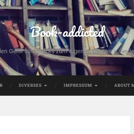
Book-addicted
den Geist hinterrücks zum eigenen Denken zu verlei
B
DIVERSES
IMPRESSUM
ABOUT 