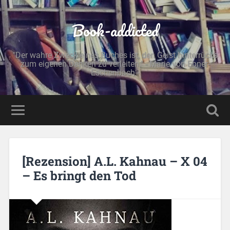
Book-addicted
"Der wahre Zweck eines Buches ist, den Geist hinterrücks
zum eigenen Denken zu verleiten." - Marie von Ebner-
Eschenbach -
[Rezension] A.L. Kahnau – X 04
– Es bringt den Tod