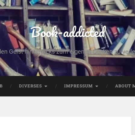
Book-addicted
den Geist hinterrücks zum eigenen Denken zu verlei
B
DIVERSES
IMPRESSUM
ABOUT 