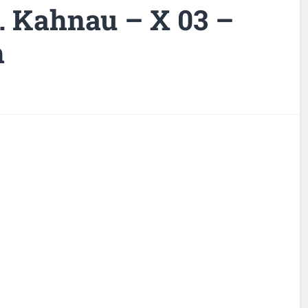
L. Kahnau – X 03 –
h