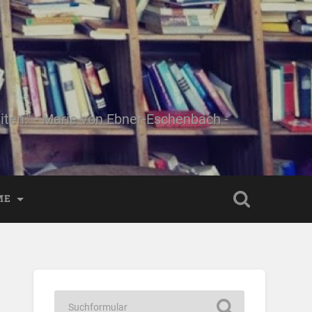
ten." - Marie von Ebner-Eschenbach -
ME