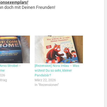
ionsexemplars!
 ihn doch mit Deinen Freunden!
Arno Strobel –
[Rezension] Nora Imlau – Was
ome
wütest Du so sehr, kleiner
2026
Pandabär?
itrag
März 22, 2026
In "Rezensionen"