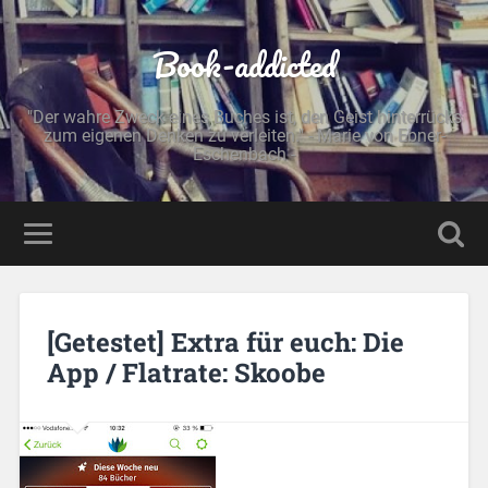
Book-addicted
"Der wahre Zweck eines Buches ist, den Geist hinterrücks
zum eigenen Denken zu verleiten." - Marie von Ebner-
Eschenbach -
[Getestet] Extra für euch: Die
App / Flatrate: Skoobe