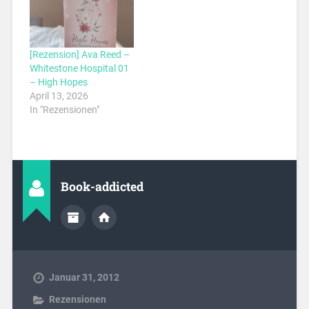
[Rezension] Ava Reed –
Whitestone Hospital 01
– High Hopes
April 13, 2026
In "Rezensionen"
Book-addicted
Januar 31, 2012
Rezensionen