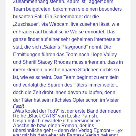
Zusammenhang stehen. Kaum ist Taggert dem
Team beigetreten, bekommen sie einen besonders
brisanten Fall: Ein Serienmörder der die
„Zuschauer“, via Webcam, live zusehen lässt, wie
er Frauen auf bestialische Weise ermordet. Das
ganze findet auf einer sehr geheimen Internetseite
statt, die sich „Satan’s Playground“ nennt. Die
Ermittlungen führen das Team nach Hope Valley
und Sheriff Stacey Rhodes muss erkennen, dass in
ihrem kleinen, unscheinbaren Städchen nichts so
ist, wie es scheint. Das Team beginnt zu ermitteln
und verfolgt die Spuren des Täters immer weiter..
doch die Zeit droht ihnen davon zu laufen, denn
der Täter hat sein nächstes Opfer schon im Visier.
Fazit
„Was kostet der Tod?“ ist der erste Band der neuen
Reihe „Black CATS“ von Leslie Parrish.
Ursprünglich erwartete ich übersinnliche
Abschnitte bzw. einen Roman, der ins
übersinnliche geht – denn der Verlag Egmont – Lyx
war mir bis dato eher als Fantasy Verlag bekannt.