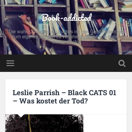
Book-addicted
"Der wahre Zweck eines Buches ist, den Geist hinterrücks
zum eigenen Denken zu verleiten." - Marie von Ebner-
Eschenbach -
Leslie Parrish – Black CATS 01
– Was kostet der Tod?