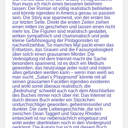
Nun muss ich mich eines besseren belehren
lassen: Der Roman ist völlig realistisch beblieben
und könnte irgendwo in America genau so passiert
sein. Die Story war spannend, von der ersten bis
zur letzten Seite. Direkt die ersten Zeilen ziehen
einen mitten ins geschehen und lassen einen nicht
mehr los. Die Figuren sind realistisch gestaltet,
wirken sympathisch und charismatisch und jede
kleine Gefühlsregung der Protagonisten ist
nachvollziehbar. So manches Mal packt einen das
Entsetzen, das Grauen und die Fassungslosigkeit
über solch einen grausamen Mörder. Die
Verknüpfung mit dem Internet macht die Sache
besonders spannend, ist es doch ein Medium
geworden, das heutzutage jeder nutzt und indem
alles gefunden werden kann – wenn man weiß wo
man sucht. „Satan’s Playground“ könnte mit all
seinen grausamen Facetten irgendwo existieren
und wirkt somit überaus realistisch, die
„Bedrohung“ schwebt auch nach dem Abschließen
des Buches immer noch über mir. Das Internet ist
durch dieses Buch wieder ein Stückchen
undurchsichtiger geworden, geheimnisvoller und
dunkler. Die zarte Liebesgeschichte, die sich
zwischen Dean Taggert und Stacey Rhodes
entwickelt ist nur nebensächlich eingebaut und
wirkt weder übertrieben noch in den Vordergrund
gedrängt. Die Autorin hat sich mit diesem Buch