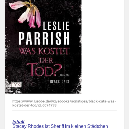
https://www.luebbe.de/lyx/ebooks/sonstiges/black-cats-was-
kostet-der-tod/id_6074793
Inhalt
Stacey Rhodes ist Sheriff im kleinen Städtchen