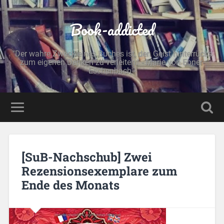
Book-addicted
"Der wahre Zweck eines Buches ist, den Geist hinterrücks
zum eigenen Denken zu verleiten." - Marie von Ebner-
Eschenbach -
[SuB-Nachschub] Zwei
Rezensionsexemplare zum
Ende des Monats