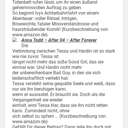
Totenbett rufen lässt, um ihr einen äußerst
geheimnisvollen Auftrag zu geben.
So beginnt Ivys Achterbahnfahrt von einem
Abenteuer: voller Rätsel, Intrigen,
Bösewichte, fataler Missverständnisse und
haarsträubender Komik! (Kurzbeschreibung von
www.amazon.de)
Anna Todd – After 04 – After Forever
Die
Verbindung zwischen Tessa und Hardin ist so stark
wie nie zuvor. Tessa ist
längst nicht mehr das süße Good Girl, das sie
einmal war. Und Hardin nicht mehr
der unberechenbare Bad Guy, in den sie sich
leidenschaftlich verliebt hat.
Tessa versteht seine gequälte Seele und weiß, dass
nur sie ihn beruhigen kann,
wenn er ausrastet. Er braucht sie. Doch als die
Vergangenheit sie wieder
einholt, wird Tessa klar, dass sie ihn nicht retten
kann. Zumindest nicht, ohne
sich selbst zu opfern … (Kurzbeschreibung von
www.amazon.de)
Gefällt Dir dieser Beitrag? Dann teile ihn doch mit