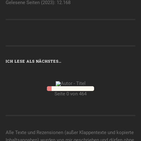
Gelesene Seiten (2023): 12.168
ICH LESE ALS NÄCHSTES…
Seite 0 von 464
Alle Texte und Rezensionen (außer Klappentexte und kopierte
Inhaltsangaben) wurden von mir geschrieben und dürfen ohne