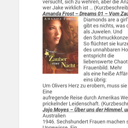
versucht, sich zu wehren, aber die Anz
wer Jake wirklich ist … (Kurzbeschr
Amanda Frost – Dreams 01 – Vom Za
Diamonds are a girl’
gibt es nichts, was
als Juwelen. Und
den Schmuckkonzer
So flüchtet sie kur
des unnahbaren Ho
entspricht die
liebenswerte Chaot
Frauenbild. Mehr
als eine heiße Affäre
eins übrig:
Um Olivers Herz zu erobern, muss sie
Eine
aufregende Reise durch Amerikas We
prickelnder Leidenschaft. (Kurzbes
Jojo Moyes – Über uns der Himmel, u
Australien
1946. Sechshundert Frauen machen si
Ungewisse. Ein