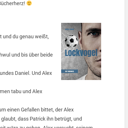
Bücherherz!
st und du genau weißt,
hwul und bis über beide
eundes Daniel. Und Alex
ommen tabu und Alex
um einen Gefallen bittet, der Alex
glaubt, dass Patrick ihn betrügt, und
ereit wäre zu gehen. Alex versucht, seinem