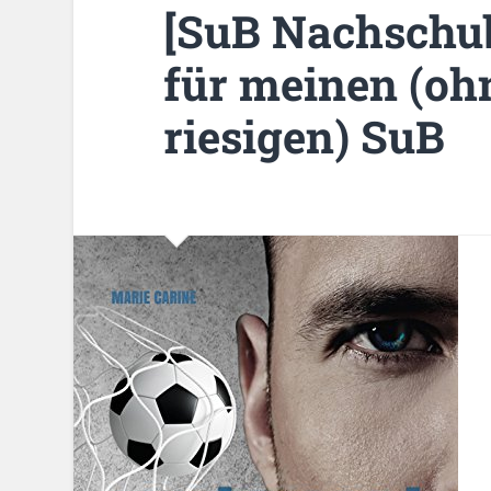
[SuB Nachschub
für meinen (oh
riesigen) SuB