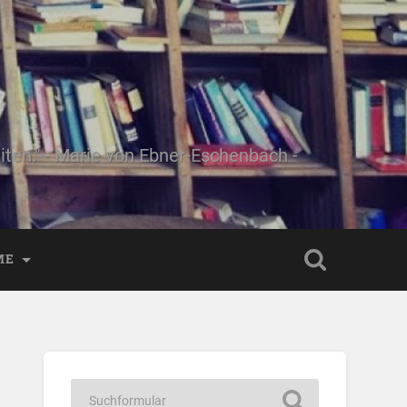
ten." - Marie von Ebner-Eschenbach -
ME