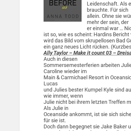
Leidenschaft. Als er
brauchte. Für sich
allein. Ohne sie wü
mehr der sein, der
er einmal war … Ni
ist so, wie es scheint: Hardins Beric
wird das Bild vom skrupellosen Bad Gu
ein ganz neues Licht rücken. (Kurz
Ally Taylor – Make it count 03 – Drei
Auch in diesen
Sommersemesterferien arbeiten Julie
Caroline wieder im
Main & Carmichael Resort in Oceansid
Lucas
und Julies bester Kumpel Kyle sind au
wie immer, wenn
Julie nicht bei ihrem letzten Treffen 
Als Julie in
Oceanside ankommt, ist sie sich sicher
für sie ist.
Doch dann begegnet sie Jake Baker und