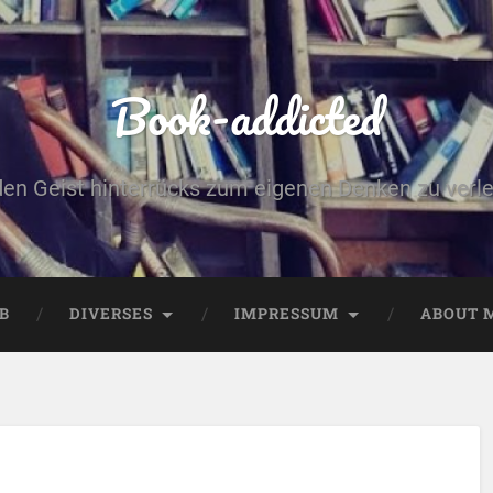
Book-addicted
den Geist hinterrücks zum eigenen Denken zu verlei
B
DIVERSES
IMPRESSUM
ABOUT 