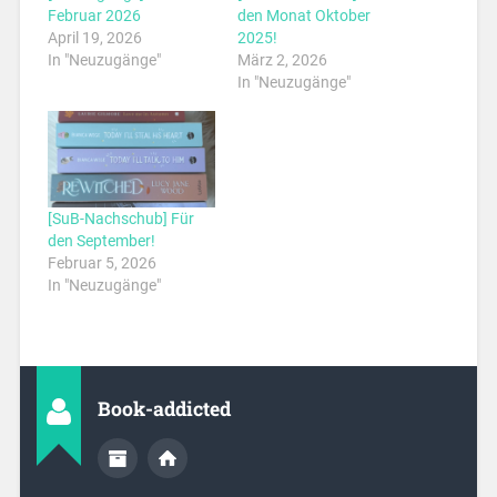
Februar 2026
den Monat Oktober
April 19, 2026
2025!
In "Neuzugänge"
März 2, 2026
In "Neuzugänge"
[SuB-Nachschub] Für
den September!
Februar 5, 2026
In "Neuzugänge"
Book-addicted