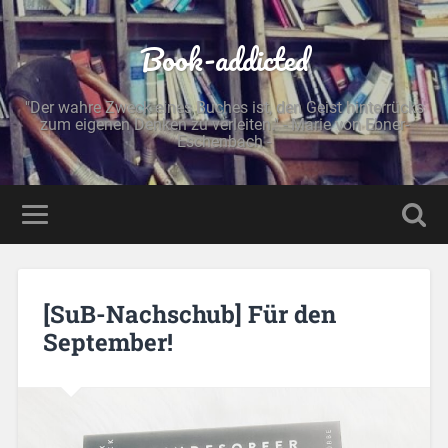
Book-addicted
"Der wahre Zweck eines Buches ist, den Geist hinterrücks
zum eigenen Denken zu verleiten." - Marie von Ebner-
Eschenbach -
[SuB-Nachschub] Für den
September!