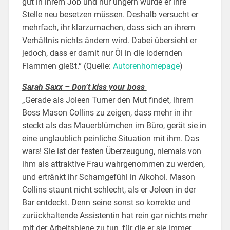
gut in ihrem Job und nur ungern würde er ihre
Stelle neu besetzen müssen. Deshalb versucht er
mehrfach, ihr klarzumachen, dass sich an ihrem
Verhältnis nichts ändern wird. Dabei übersieht er
jedoch, dass er damit nur Öl in die lodernden
Flammen gießt.“
(Quelle:
Autorenhomepage
)
Sarah Saxx – Don’t kiss your boss
„Gerade als Joleen Turner den Mut findet, ihrem
Boss Mason Collins zu zeigen, dass mehr in ihr
steckt als das Mauerblümchen im Büro, gerät sie in
eine unglaublich peinliche Situation mit ihm. Das
wars! Sie ist der festen Überzeugung, niemals von
ihm als attraktive Frau wahrgenommen zu werden,
und ertränkt ihr Schamgefühl in Alkohol. Mason
Collins staunt nicht schlecht, als er Joleen in der
Bar entdeckt. Denn seine sonst so korrekte und
zurückhaltende Assistentin hat rein gar nichts mehr
mit der Arbeitsbiene zu tun, für die er sie immer