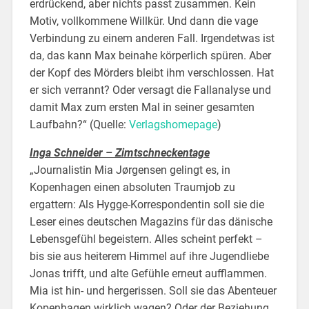
erdrückend, aber nichts passt zusammen. Kein
Motiv, vollkommene Willkür. Und dann die vage
Verbindung zu einem anderen Fall. Irgendetwas ist
da, das kann Max beinahe körperlich spüren. Aber
der Kopf des Mörders bleibt ihm verschlossen. Hat
er sich verrannt? Oder versagt die Fallanalyse und
damit Max zum ersten Mal in seiner gesamten
Laufbahn?“ (Quelle:
Verlagshomepage
)
Inga Schneider – Zimtschneckentage
„Journalistin Mia Jørgensen gelingt es, in
Kopenhagen einen absoluten Traumjob zu
ergattern: Als Hygge-Korrespondentin soll sie die
Leser eines deutschen Magazins für das dänische
Lebensgefühl begeistern. Alles scheint perfekt –
bis sie aus heiterem Himmel auf ihre Jugendliebe
Jonas trifft, und alte
Gefühle erneut aufflammen.
Mia ist hin- und hergerissen. Soll sie das Abenteuer
Kopenhagen wirklich wagen? Oder der Beziehung