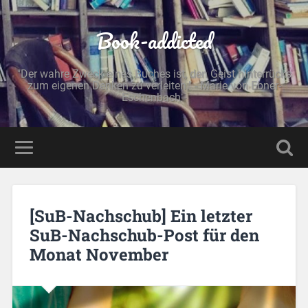
Book-addicted
"Der wahre Zweck eines Buches ist, den Geist hinterrücks
zum eigenen Denken zu verleiten." - Marie von Ebner-
Eschenbach -
[SuB-Nachschub] Ein letzter
SuB-Nachschub-Post für den
Monat November