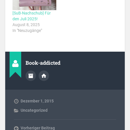
[SuB-Nachschub] Für
den Juli 2025!
August 8, 2025
In "Neuzugänge"
Book-addicted
Dezember 1, 2015
Uncategorized
Vorheriger Beitrag