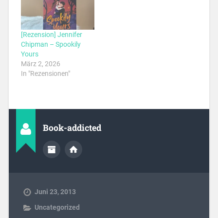
[Rezension] Jennifer
Chipman – Spookily
Yours
März 2, 2026
In "Rezensionen"
Book-addicted
Juni 23, 2013
Uncategorized