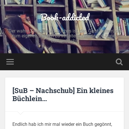
Book-addicted
"Der wahre Zweck eines Buches ist, den Geist hinterrücks
zum eigenen Denken zu verleiten." - Marie von Ebner-
Eschenbach -
[SuB – Nachschub] Ein kleines
Büchlein…
Endlich hab ich mir mal wieder ein Buch gegönnt,