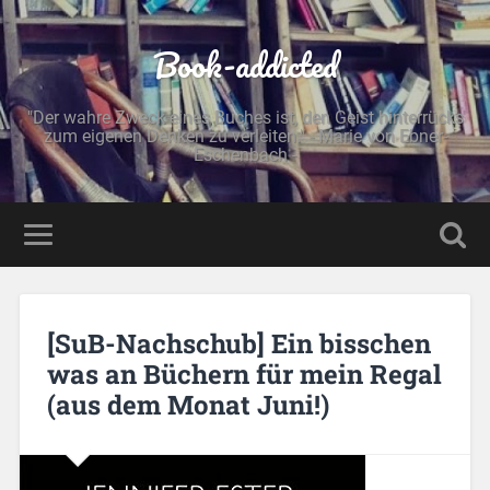
Book-addicted
"Der wahre Zweck eines Buches ist, den Geist hinterrücks
zum eigenen Denken zu verleiten." - Marie von Ebner-
Eschenbach -
[SuB-Nachschub] Ein bisschen
was an Büchern für mein Regal
(aus dem Monat Juni!)