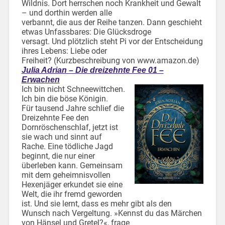
Wildnis. Dort herrschen noch Krankheit und Gewalt
– und dorthin werden alle
verbannt, die aus der Reihe tanzen. Dann geschieht
etwas Unfassbares: Die Glücksdroge
versagt. Und plötzlich steht Pi vor der Entscheidung
ihres Lebens: Liebe oder
Freiheit? (Kurzbeschreibung von www.amazon.de)
Julia Adrian – Die dreizehnte Fee 01 –
Erwachen
Ich bin nicht Schneewittchen.
Ich bin die böse Königin.
Für tausend Jahre schlief die
Dreizehnte Fee den
Dornröschenschlaf, jetzt ist
sie wach und sinnt auf
Rache. Eine tödliche Jagd
beginnt, die nur einer
überleben kann. Gemeinsam
mit dem geheimnisvollen
Hexenjäger erkundet sie eine
Welt, die ihr fremd geworden
ist. Und sie lernt, dass es mehr gibt als den
Wunsch nach Vergeltung. »Kennst du das Märchen
von Hänsel und Gretel?«, frage