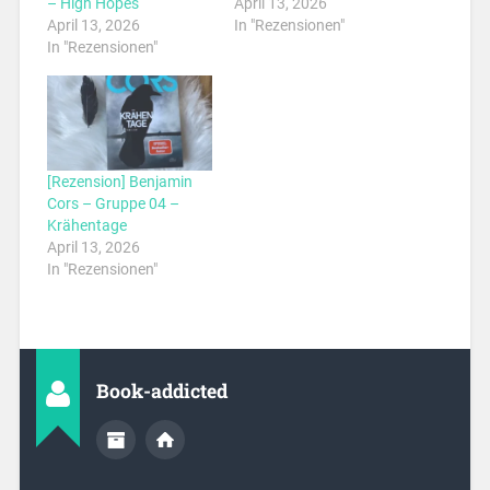
– High Hopes
April 13, 2026
April 13, 2026
In "Rezensionen"
In "Rezensionen"
[Rezension] Benjamin
Cors – Gruppe 04 –
Krähentage
April 13, 2026
In "Rezensionen"
Book-addicted