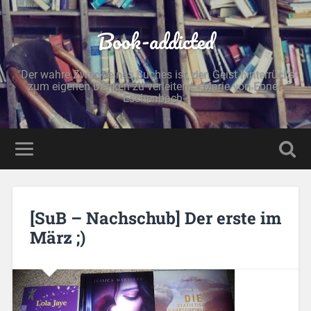
Book-addicted
"Der wahre Zweck eines Buches ist, den Geist hinterrücks
zum eigenen Denken zu verleiten." - Marie von Ebner-
Eschenbach -
[SuB – Nachschub] Der erste im
März ;)