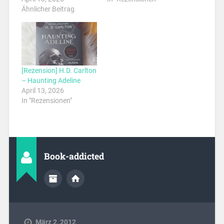
Ähnlicher Beitrag
[Rezension] H.D. Carlton
– Haunting Adeline
April 13, 2026
In "Rezensionen"
Book-addicted
März 2, 2012