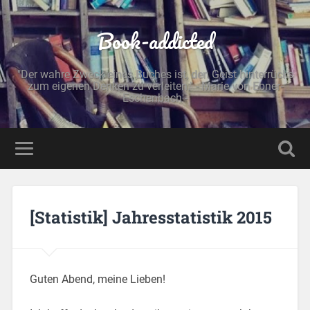
Book-addicted
"Der wahre Zweck eines Buches ist, den Geist hinterrücks
zum eigenen Denken zu verleiten." - Marie von Ebner-
Eschenbach -
[Statistik] Jahresstatistik 2015
Guten Abend, meine Lieben!