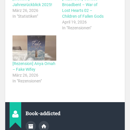
Jahresrückblick 2025!
Broadbent – War of
März 26, 2026
Lost Hearts 02 –
In "Statistiken"
Children of Fallen Gods
April 19, 2026
In "Rezensionen"
[Rezension] Anya Omah
– Fake Wifey
März 26, 2026
In "Rezensionen"
Book-addicted