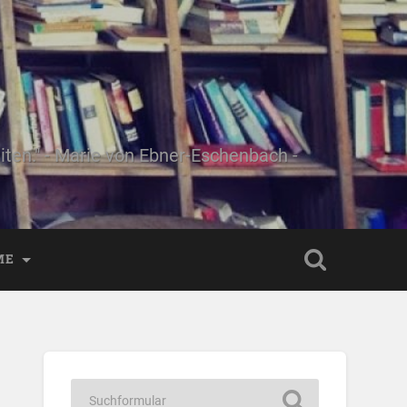
ten." - Marie von Ebner-Eschenbach -
ME