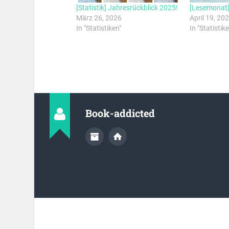
[Statistik] Jahresrückblick 2025!
[Lesemonat]
März 26, 2026
April 19, 20
In "Statistiken"
In "Statistike
Book-addicted