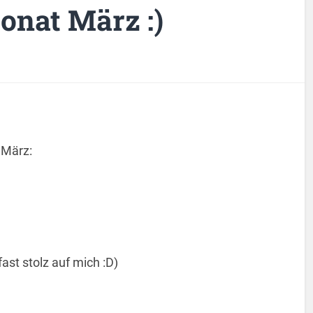
Monat März :)
März:
fast stolz auf mich :D)