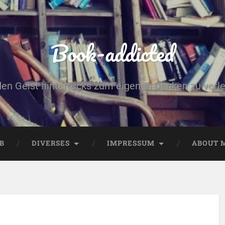
Book-addicted
den Geist hinterrücks zum eigenen Denken zu verlei
B
DIVERSES
IMPRESSUM
ABOUT 