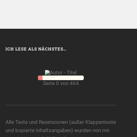
ICH LESE ALS NÄCHSTES…
Seite 0 von 464
Alle Texte und Rezensionen (außer Klappentexte
und kopierte Inhaltsangaben) wurden von mir