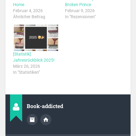
Home
Broken Prince
Februar 4, 2026
Februar 9, 2026
Ähnlicher Beitrag
In "Rezensionen"
[Statistik]
Jahresrückblick 2025!
März 26, 2026
In "Statistiken"
Book-addicted