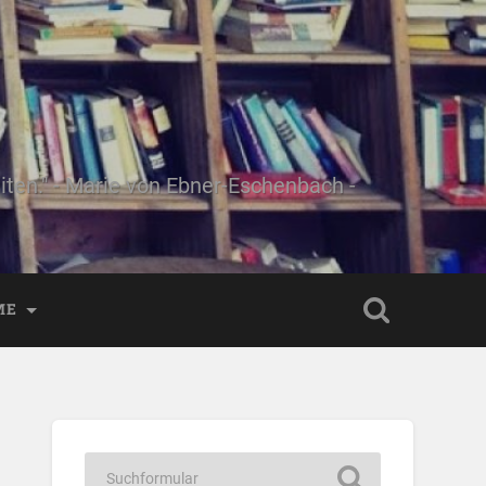
ten." - Marie von Ebner-Eschenbach -
ME