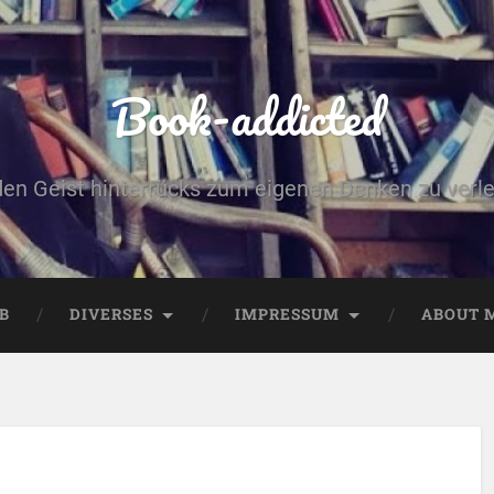
Book-addicted
den Geist hinterrücks zum eigenen Denken zu verlei
B
DIVERSES
IMPRESSUM
ABOUT 