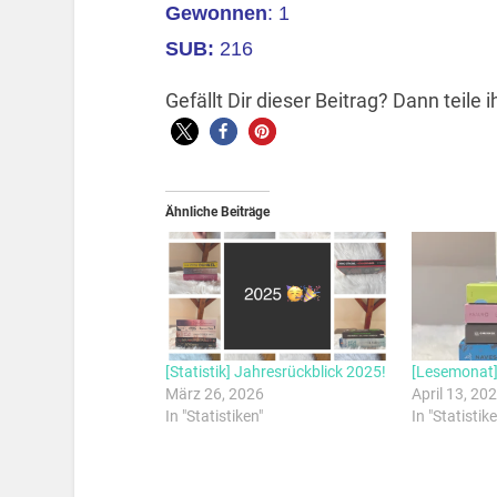
Gewonnen
: 1
SUB:
216
Gefällt Dir dieser Beitrag? Dann teile
Ähnliche Beiträge
[Statistik] Jahresrückblick 2025!
[Lesemonat]
März 26, 2026
April 13, 20
In "Statistiken"
In "Statistike