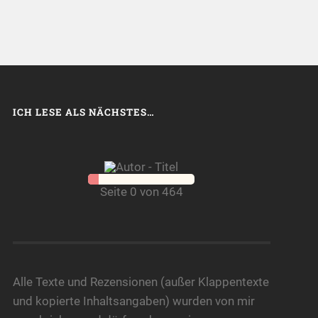
ICH LESE ALS NÄCHSTES…
Seite 0 von 464
Alle Texte und Rezensionen (außer Klappentexte
und kopierte Inhaltsangaben) wurden von mir