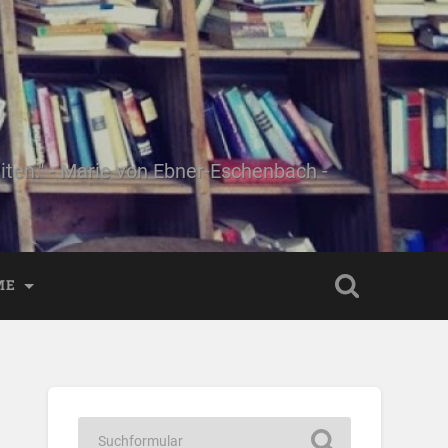
ten." - Marie von Ebner-Eschenbach -
ME