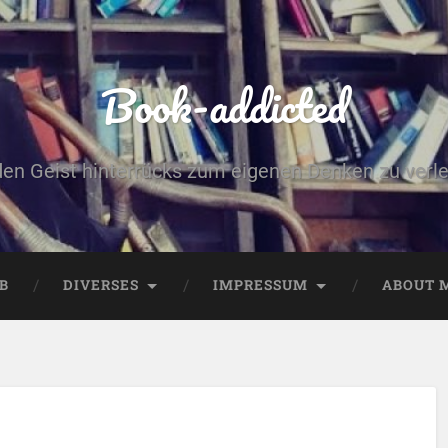
Book-addicted
den Geist hinterrücks zum eigenen Denken zu verlei
B
DIVERSES
IMPRESSUM
ABOUT 