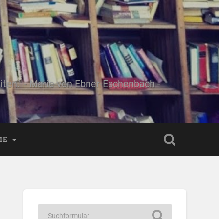
ten." - Marie von Ebner-Eschenbach -
ME