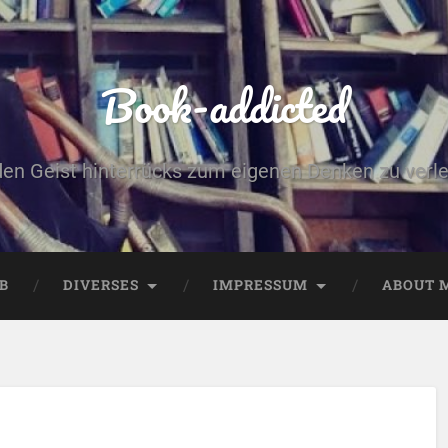
Book-addicted
den Geist hinterrücks zum eigenen Denken zu verlei
B
DIVERSES
IMPRESSUM
ABOUT 