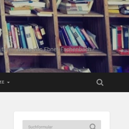
ten." - Marie von Ebner-Eschenbach -
ME