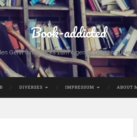
Book-addicted
den Geist hinterrücks zum eigenen Denken zu verlei
B
DIVERSES
IMPRESSUM
ABOUT 