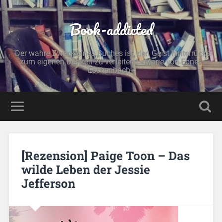
Book-addicted
"Der wahre Zweck eines Buches ist, den Geist hinterrücks
zum eigenen Denken zu verleiten." - Marie von Ebner-
Eschenbach -
[Rezension] Paige Toon – Das
wilde Leben der Jessie
Jefferson