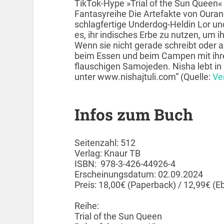
TikTok-Hype »Trial of the Sun Queen« 
Fantasyreihe Die Artefakte von Oura
schlagfertige Underdog-Heldin Lor und
es, ihr indisches Erbe zu nutzen, um
Wenn sie nicht gerade schreibt oder a
beim Essen und beim Campen mit ihre
flauschigen Samojeden. Nisha lebt in
unter www.nishajtuli.com“ (Quelle:
Ve
Infos zum Buch
Seitenzahl: 512
Verlag: Knaur TB
ISBN: 978-3-426-44926-4
Erscheinungsdatum: 02.09.2024
Preis: 18,00€ (Paperback) / 12,99€ (E
Reihe:
Trial of the Sun Queen