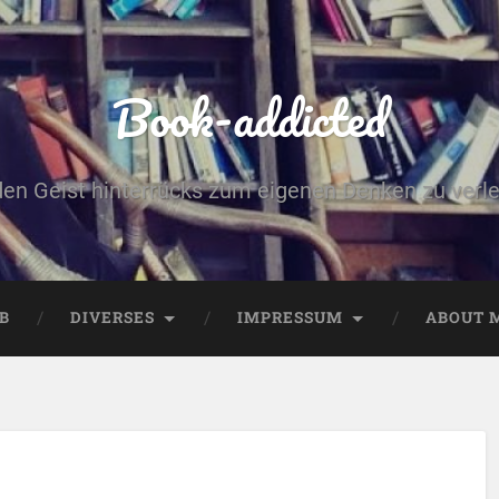
Book-addicted
den Geist hinterrücks zum eigenen Denken zu verlei
B
DIVERSES
IMPRESSUM
ABOUT 