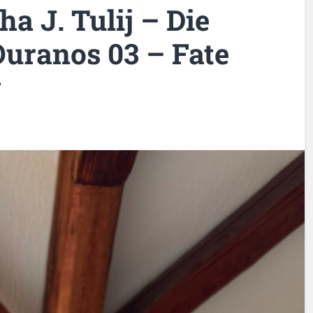
ha J. Tulij – Die
Ouranos 03 – Fate
g