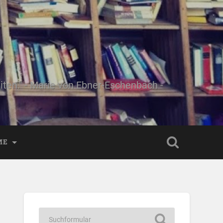
ten." - Marie von Ebner-Eschenbach -
ME