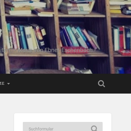
ten." - Marie von Ebner-Eschenbach -
ME