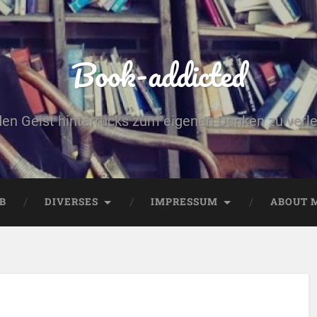
Book-addicted
den Geist hinterrücks zum eigenen Denken zu verlei
B
DIVERSES
IMPRESSUM
ABOUT 