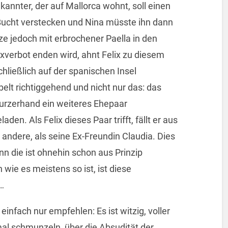
ekannter, der auf Mallorca wohnt, soll einen
r Bucht verstecken und Nina müsste ihn dann
nze jedoch mit erbrochener Paella in den
verbot enden wird, ahnt Felix zu diesem
chließlich auf der spanischen Insel
elt richtiggehend und nicht nur das: das
urzerhand ein weiteres Ehepaar
aden. Als Felix dieses Paar trifft, fällt er aus
 andere, als seine Ex-Freundin Claudia. Dies
nn die ist ohnehin schon aus Prinzip
 wie es meistens so ist, ist diese
…
infach nur empfehlen: Es ist witzig, voller
l schmunzeln, über die Absudität der