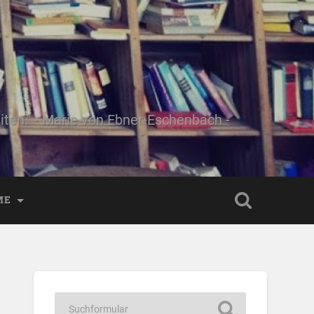
ten." - Marie von Ebner-Eschenbach -
ME