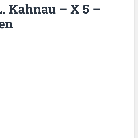
L. Kahnau – X 5 –
ten