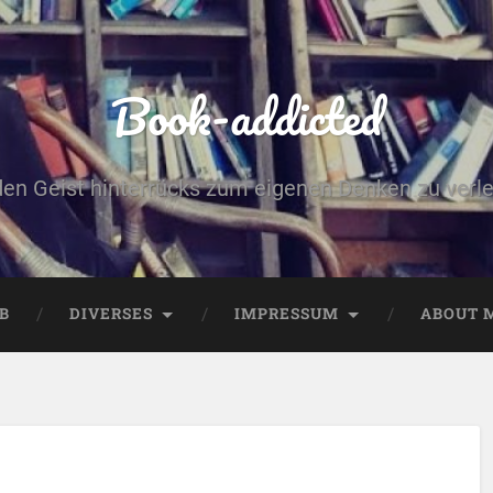
Book-addicted
den Geist hinterrücks zum eigenen Denken zu verlei
B
DIVERSES
IMPRESSUM
ABOUT 