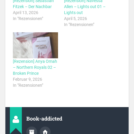
[Rezension] Sebastian
[Rezension] Navessa
Fitzek – Der Nachbar
Allen – Lights out 01 –
April 13, 2026
Lights out
In "Rezensionen"
April 5, 2026
In "Rezensionen"
[Rezension] Anya Omah
– Northern Royals 02 –
Broken Prince
Februar 9, 2026
In "Rezensionen"
Book-addicted