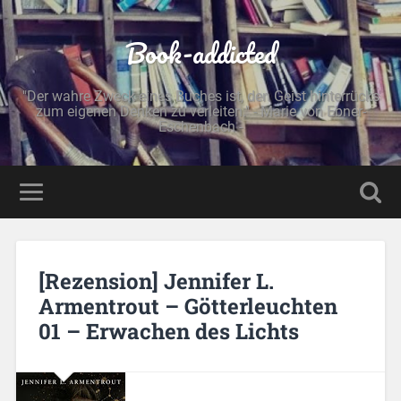
Book-addicted
"Der wahre Zweck eines Buches ist, den Geist hinterrücks
zum eigenen Denken zu verleiten." - Marie von Ebner-
Eschenbach -
[Rezension] Jennifer L.
Armentrout – Götterleuchten
01 – Erwachen des Lichts