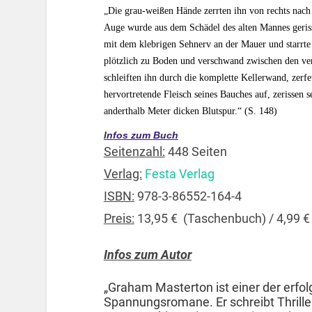
„Die grau-weißen Hände zerrten ihn von rechts nach
Auge wurde aus dem Schädel des alten Mannes geriss
mit dem klebrigen Sehnerv an der Mauer und starrte 
plötzlich zu Boden und verschwand zwischen den ve
schleiften ihn durch die komplette Kellerwand, zerfet
hervortretende Fleisch seines Bauches auf, zerissen
anderthalb Meter dicken Blutspur.“ (S. 148)
I
nfos zum Buch
Seitenzahl:
448 Seiten
Verlag:
Festa Verlag
ISBN:
978-3-86552-164-4
Preis:
13,95 € (Taschenbuch) / 4,99 €
Infos zum Autor
„Graham Masterton ist einer der erfo
Spannungsromane. Er schreibt Thrille