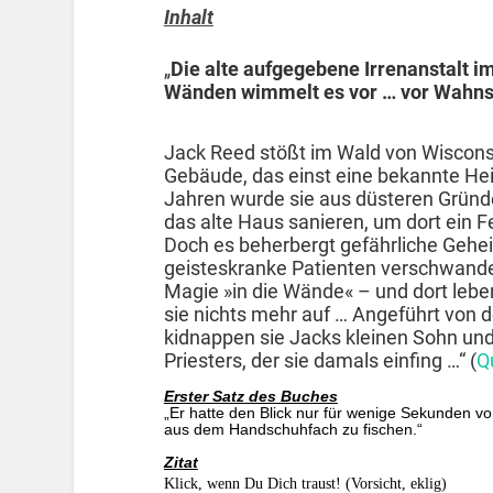
Inhalt
„
Die alte aufgegebene Irrenanstalt im
Wänden wimmelt es vor … vor Wahns
Jack Reed stößt im Wald von Wisconsi
Gebäude, das einst eine bekannte Heil
Jahren wurde sie aus düsteren Gründ
das alte Haus sanieren, um dort ein F
Doch es beherbergt gefährliche Gehe
geisteskranke Patienten verschwande
Magie »in die Wände« – und dort lebe
sie nichts mehr auf … Angeführt von 
kidnappen sie Jacks kleinen Sohn und
Priesters, der sie damals einfing …“ (
Q
Erster Satz des Buches
„Er hatte den Blick nur für wenige Sekunden 
aus dem Handschuhfach zu fischen.“
Zitat
Klick, wenn Du Dich traust! (Vorsicht, eklig)