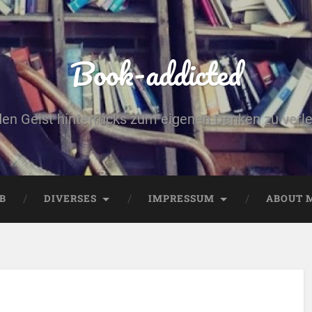
Book-addicted
den Geist hinterrücks zum eigenen Denken zu verlei
B
DIVERSES
IMPRESSUM
ABOUT 