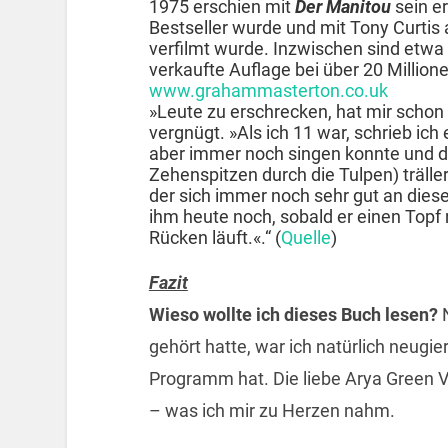
1975 erschien mit
Der Manitou
sein e
Bestseller wurde und mit Tony Curtis
verfilmt wurde. Inzwischen sind etw
verkaufte Auflage bei über 20 Millione
www.grahammasterton.co.uk
»Leute zu erschrecken, hat mir schon 
vergnügt. »Als ich 11 war, schrieb ic
aber immer noch singen konnte und der
Zehenspitzen durch die Tulpen) träller
der sich immer noch sehr gut an diese
ihm heute noch, sobald er einen Topf 
Rücken läuft.«.“ (
Quelle
)
Fazit
Wieso wollte ich dieses Buch lesen?
gehört hatte, war ich natürlich neugie
Programm hat. Die liebe Arya Green V
– was ich mir zu Herzen nahm.