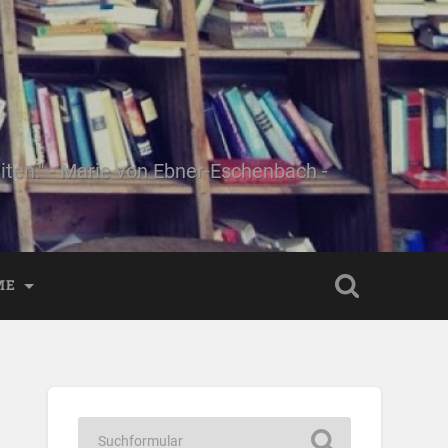
ten." - Marie von Ebner-Eschenbach -
ME