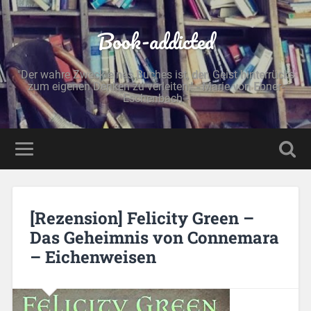
Book-addicted
"Der wahre Zweck eines Buches ist, den Geist hinterrücks
zum eigenen Denken zu verleiten." - Marie von Ebner-
Eschenbach -
[Rezension] Felicity Green –
Das Geheimnis von Connemara
– Eichenweisen