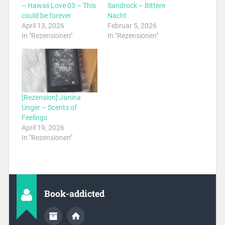
– Hawaii Love 03 – This
Sandrock – Bittere
could be forever
Nacht
April 13, 2026
Februar 5, 2026
In "Rezensionen"
In "Rezensionen"
[Rezension] Janina
Unger – Scents of
Feelings
April 19, 2026
In "Rezensionen"
Book-addicted