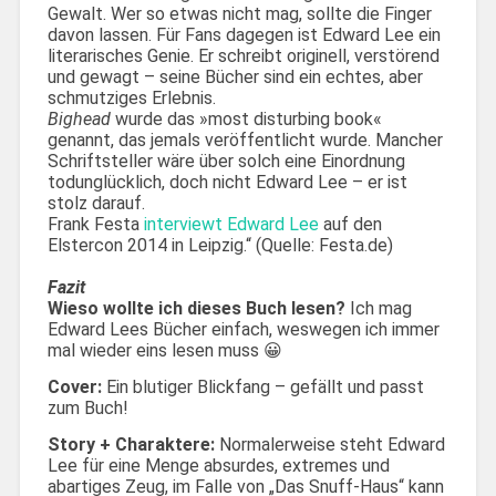
Gewalt. Wer so etwas nicht mag, sollte die Finger
davon lassen. Für Fans dagegen ist Edward Lee ein
literarisches Genie. Er schreibt originell, verstörend
und gewagt – seine Bücher sind ein echtes, aber
schmutziges Erlebnis.
Bighead
wurde das »most disturbing book«
genannt, das jemals veröffentlicht wurde. Mancher
Schriftsteller wäre über solch eine Einordnung
todunglücklich, doch nicht Edward Lee – er ist
stolz darauf.
Frank Festa
interviewt Edward Lee
auf den
Elstercon 2014 in Leipzig.“ (Quelle: Festa.de)
Fazit
Wieso wollte ich dieses Buch lesen?
Ich mag
Edward Lees Bücher einfach, weswegen ich immer
mal wieder eins lesen muss 😀
Cover:
Ein blutiger Blickfang – gefällt und passt
zum Buch!
Story + Charaktere:
Normalerweise steht Edward
Lee für eine Menge absurdes, extremes und
abartiges Zeug, im Falle von „Das Snuff-Haus“ kann