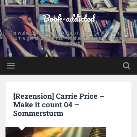
Book-addicted
"Der wahre Zweck eines Buches ist, den Geist hinterrücks
zum eigenen Denken zu verleiten." - Marie von Ebner-
Eschenbach -
[Rezension] Carrie Price –
Make it count 04 –
Sommersturm