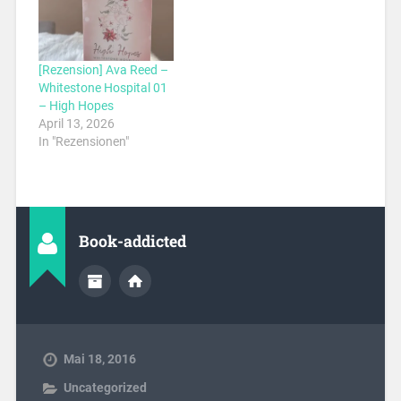
[Rezension] Ava Reed –
Whitestone Hospital 01
– High Hopes
April 13, 2026
In "Rezensionen"
Book-addicted
Mai 18, 2016
Uncategorized