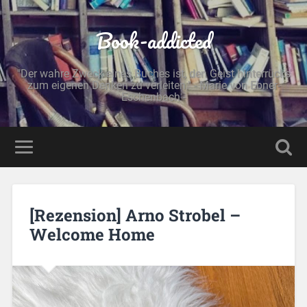
Book-addicted
"Der wahre Zweck eines Buches ist, den Geist hinterrücks
zum eigenen Denken zu verleiten." - Marie von Ebner-
Eschenbach -
[Rezension] Arno Strobel –
Welcome Home