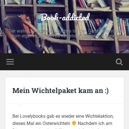
Book-addicted
"Der wahre Zweck eines Buches ist, den Geist hinterrücks
zum eigenen Denken zu verleiten." - Marie von Ebner-
Eschenbach -
Mein Wichtelpaket kam an :)
Bei Lovelybooks gab es wieder eine Wichtelaktion,
dieses Mal ein Osterwichteln
Nachdem ich am