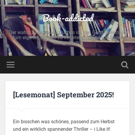
Book-addicted
"Der wahre Zweck eines Buches ist, den Geist hinterrücks
zum eigenen Denken zu verleiten." - Marie von Ebner-
Eschenbach -
[Lesemonat] September 2025!
Ein bisschen was schönes, passend zum Herbst
und ein wirklich spannender Thriller – i Like it!