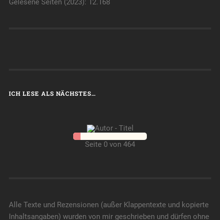
Gelesene Seiten (2023): 12.168
ICH LESE ALS NÄCHSTES…
Seite 0 von 464
Alle Texte und Rezensionen (außer Klappentexte und kopierte
Inhaltsangaben) wurden von mir geschrieben und dürfen ohne