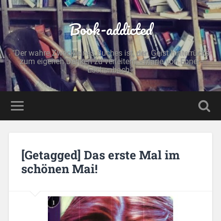
Book-addicted
"Der wahre Zweck eines Buches ist, den Geist hinterrücks
zum eigenen Denken zu verleiten." - Marie von Ebner-
Eschenbach -
[Getagged] Das erste Mal im
schönen Mai!