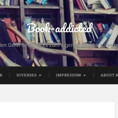
Book-addicted
den Geist hinterrücks zum eigenen Denken zu verlei
B
DIVERSES
IMPRESSUM
ABOUT 