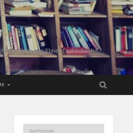
ten." - Marie von Ebner-Eschenbach -
ME