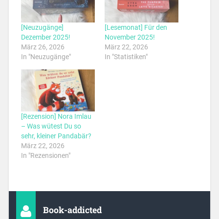
[Neuzugänge]
[Lesemonat] Für den
Dezember 2025!
November 2025!
März 26, 2026
März 22, 2026
In "Neuzugänge"
In "Statistiken"
[Rezension] Nora Imlau
– Was wütest Du so
sehr, kleiner Pandabär?
März 22, 2026
In "Rezensionen"
Book-addicted