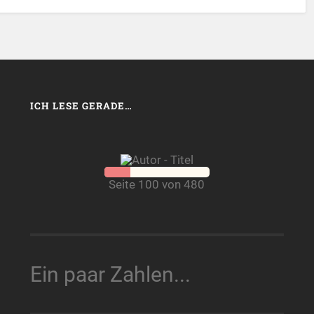
ICH LESE GERADE…
Seite 100 von 480
Ein paar Zahlen...