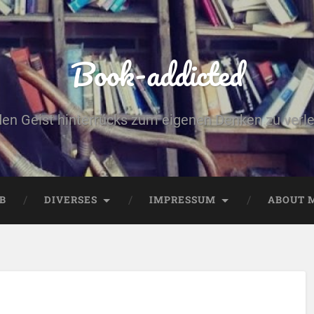
Book-addicted
den Geist hinterrücks zum eigenen Denken zu verlei
B
DIVERSES
IMPRESSUM
ABOUT 