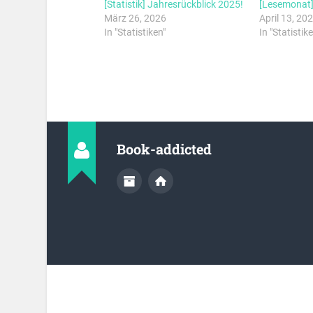
[Statistik] Jahresrückblick 2025!
[Lesemonat]
März 26, 2026
April 13, 20
In "Statistiken"
In "Statistike
Book-addicted