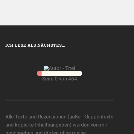
ICH LESE ALS NÄCHSTES…
Seite 0 von 464
Alle Texte und Rezensionen (außer Klappentexte
und kopierte Inhaltsangaben) wurden von mir
geschrieben und dürfen ohne meine