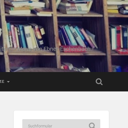
ten." - Marie von Ebner-Eschenbach -
ME