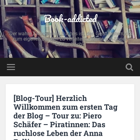
Book-addicted
"Der wahre Zweck eines Buches ist, den Geist hinterrücks
zum eigenen Denken zu verleiten." - Marie von Ebner-
Eschenbach -
[Blog-Tour] Herzlich
Willkommen zum ersten Tag
der Blog – Tour zu: Piero
Schäfer – Piratinnen: Das
ruchlose Leben der Anna