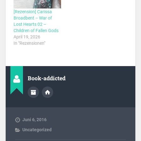
[Rezension] Carissa
Broadbent – War of
Lost Hearts 02 –
Children of Fallen Gods
April 19, 2026
In "Rezensionen"
Book-addicted
Juni 6, 2016
Uncategorized