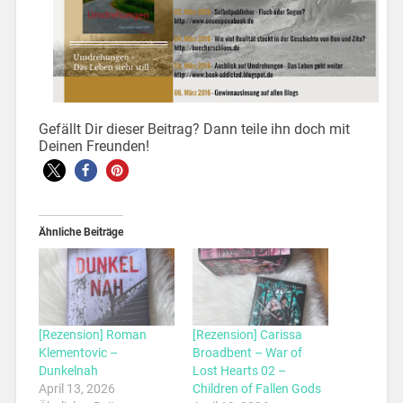
Gefällt Dir dieser Beitrag? Dann teile ihn doch mit
Deinen Freunden!
Ähnliche Beiträge
[Rezension] Roman
[Rezension] Carissa
Klementovic –
Broadbent – War of
Dunkelnah
Lost Hearts 02 –
April 13, 2026
Children of Fallen Gods