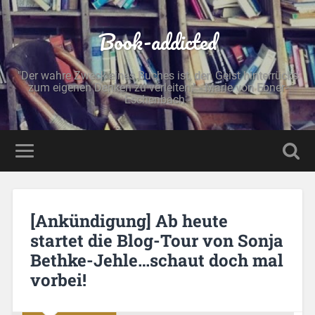
Book-addicted
"Der wahre Zweck eines Buches ist, den Geist hinterrücks
zum eigenen Denken zu verleiten." - Marie von Ebner-
Eschenbach -
[Ankündigung] Ab heute
startet die Blog-Tour von Sonja
Bethke-Jehle…schaut doch mal
vorbei!