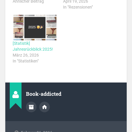
Ähnlicher Beitrag
April 19, 2026
In "Rezensionen"
[Statistik]
Jahresrückblick 2025!
März 26, 2026
In "Statistiken"
Book-addicted