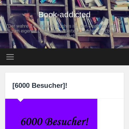
Book-addicted
"Der wahre Zweck eines Buches ist, den Geist hinterrücks
zum eigenen Denken zu verleiten." - Marie von Ebner-
Eschenbach -
[6000 Besucher]!